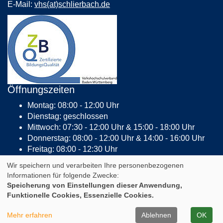
E-Mail:
vhs(at)schlierbach.de
Öffnungszeiten
Montag: 08:00 - 12:00 Uhr
Dienstag: geschlossen
Mittwoch: 07:30 - 12:00 Uhr & 15:00 - 18:00 Uhr
Donnerstag: 08:00 - 12:00 Uhr & 14:00 - 16:00 Uhr
Freitag: 08:00 - 12:30 Uhr
AGB
Impressum
Datenschutz
Widerruf
Wir speichern und verarbeiten Ihre personenbezogenen
Informationen für folgende Zwecke:
Speicherung von Einstellungen dieser Anwendung,
Cookie Einstellungen
Funktionelle Cookies, Essenzielle Cookies.
A
Kontrast
Ansicht
A
A
Mehr erfahren
Ablehnen
OK