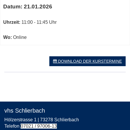
Termine
Datum:
21.01.2026
zum
diesen
Kurs
Uhrzeit:
11:00 - 11:45 Uhr
Wo:
Online
DOWNLOAD DER KURSTERMINE
vhs Schlierbach
Hölzerstrasse 1 | 73278 Schlierbach
Telefon
07021 / 97006-13